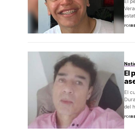
El p
Vera
estat
POR
R
Noti
El 
as
El c
Dura
del 
POR
R