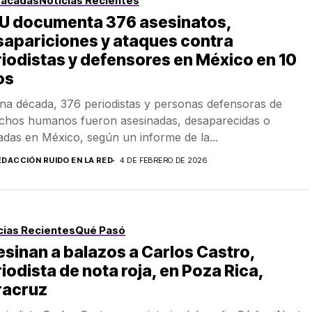
tacadas
Noticias Recientes
U documenta 376 asesinatos,
apariciones y ataques contra
iodistas y defensores en México en 10
os
na década, 376 periodistas y personas defensoras de
chos humanos fueron asesinadas, desaparecidas o
adas en México, según un informe de la...
EDACCIÓN RUIDO EN LA RED
4 DE FEBRERO DE 2026
cias Recientes
Qué Pasó
sinan a balazos a Carlos Castro,
iodista de nota roja, en Poza Rica,
racruz