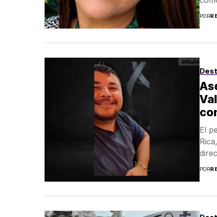
POR
R
Des
Ase
Val
con
El p
Rica
dire
POR
R