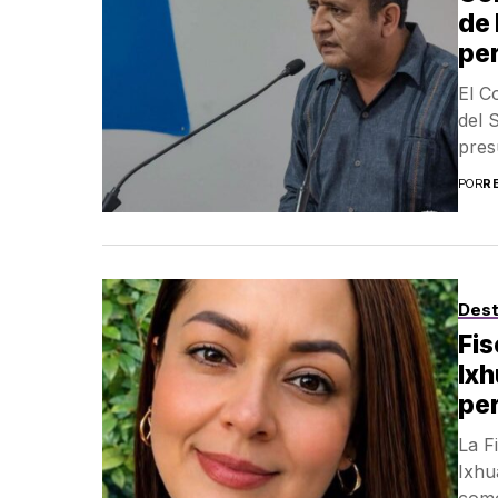
de 
pe
El C
del 
pres
POR
R
Des
Fis
Ixh
pe
La F
Ixhu
como