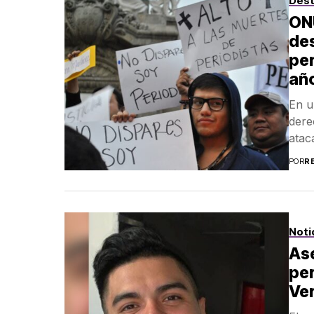
Des
ON
des
per
añ
En u
dere
atac
POR
R
Noti
Ase
per
Ve