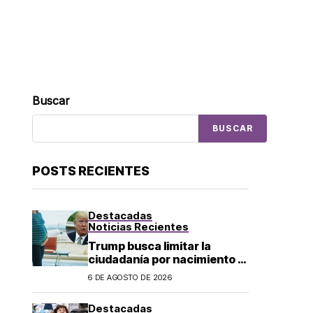
Buscar
BUSCAR
POSTS RECIENTES
Destacadas
Noticias Recientes
Trump busca limitar la
ciudadanía por nacimiento y
el «turismo de parto» en EU;
6 DE AGOSTO DE 2026
¿a quién afecta?
Destacadas