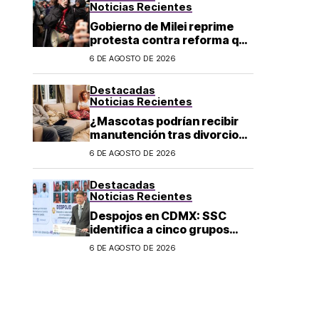
Noticias Recientes
Gobierno de Milei reprime
protesta contra reforma que
permite la venta de tierra a
6 DE AGOSTO DE 2026
extranjeros en Argentina
Destacadas
Noticias Recientes
¿Mascotas podrían recibir
manutención tras divorcio
de sus dueños en CDMX?
6 DE AGOSTO DE 2026
Destacadas
Noticias Recientes
Despojos en CDMX: SSC
identifica a cinco grupos
criminales vinculados a este
6 DE AGOSTO DE 2026
delito