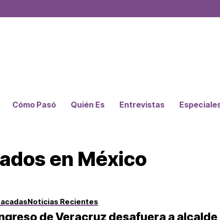
Cómo Pasó
Quién Es
Entrevistas
Especiale
nados en México
tacadas
Noticias Recientes
greso de Veracruz desafuera a alcalde