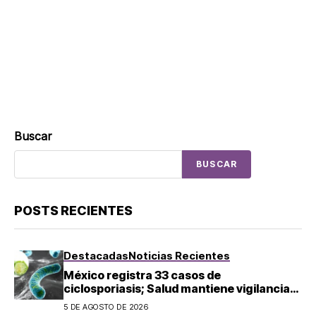
Buscar
BUSCAR
POSTS RECIENTES
Destacadas
Noticias Recientes
México registra 33 casos de
ciclosporiasis; Salud mantiene vigilancia
epidemiológica
5 DE AGOSTO DE 2026