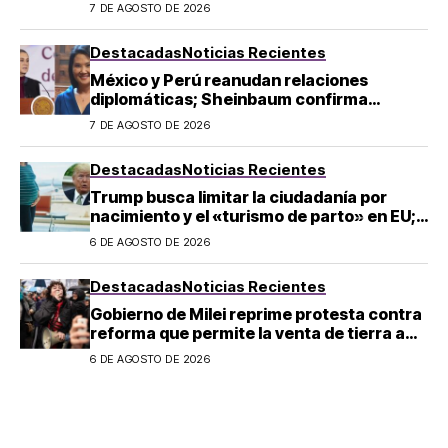
de Ángel Aguirre
7 DE AGOSTO DE 2026
Destacadas
Noticias Recientes
México y Perú reanudan relaciones
diplomáticas; Sheinbaum confirma
llegada de Betssy Chávez al país
7 DE AGOSTO DE 2026
Destacadas
Noticias Recientes
Trump busca limitar la ciudadanía por
nacimiento y el «turismo de parto» en EU;
¿a quién afecta?
6 DE AGOSTO DE 2026
Destacadas
Noticias Recientes
Gobierno de Milei reprime protesta contra
reforma que permite la venta de tierra a
extranjeros en Argentina
6 DE AGOSTO DE 2026