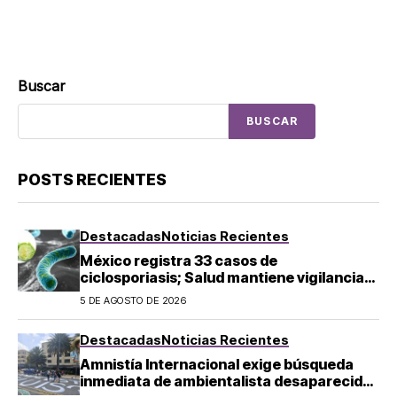
Buscar
BUSCAR
POSTS RECIENTES
Destacadas
Noticias Recientes
México registra 33 casos de
ciclosporiasis; Salud mantiene vigilancia
epidemiológica
5 DE AGOSTO DE 2026
Destacadas
Noticias Recientes
Amnistía Internacional exige búsqueda
inmediata de ambientalista desaparecido