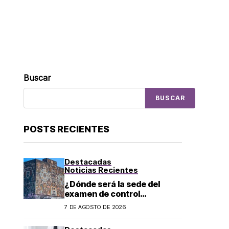
Buscar
BUSCAR
POSTS RECIENTES
Destacadas
Noticias Recientes
¿Dónde será la sede del
examen de control
presencial de de la UNAM en
7 DE AGOSTO DE 2026
CDMX, León, Oaxaca y
Tijuana?