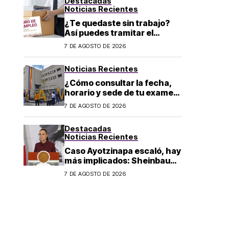
Destacadas
Noticias Recientes
¿Te quedaste sin trabajo?
Así puedes tramitar el
Seguro de Desempleo CDMX
7 DE AGOSTO DE 2026
2026: convocatoria y
requisitos
Noticias Recientes
¿Cómo consultar la fecha,
horario y sede de tu examen
de control presencial? La
7 DE AGOSTO DE 2026
UNAM da pasos a seguir
Destacadas
Noticias Recientes
Caso Ayotzinapa escaló, hay
más implicados: Sheinbaum
sobre detención de Ángel
7 DE AGOSTO DE 2026
Aguirre