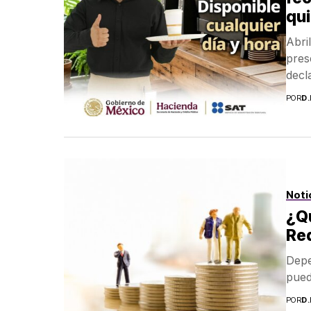
qu
Abri
pres
decl
POR
D
Noti
¿Qu
Req
Depe
pued
POR
D