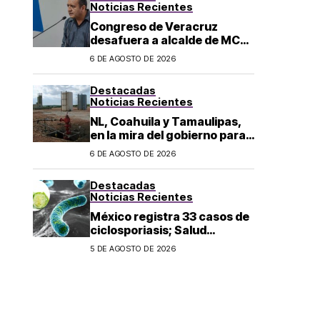
Noticias Recientes
Congreso de Veracruz
desafuera a alcalde de MC
investigado por el asesinato
6 DE AGOSTO DE 2026
de la periodista Roxana
Guzmán
Destacadas
Noticias Recientes
NL, Coahuila y Tamaulipas,
en la mira del gobierno para
fracking
6 DE AGOSTO DE 2026
Destacadas
Noticias Recientes
México registra 33 casos de
ciclosporiasis; Salud
mantiene vigilancia
5 DE AGOSTO DE 2026
epidemiológica