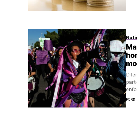
Noti
Ma
hor
mov
Dife
part
enfo
POR
D