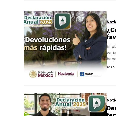
Noti
¿Cu
fav
El p
vari
bene
POR
D
Noti
Dec
fec