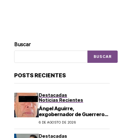
Buscar
BUSCAR
POSTS RECIENTES
Destacadas
Noticias Recientes
Ángel Aguirre,
exgobernador de Guerrero,
es detenido por caso
6 DE AGOSTO DE 2026
Ayotzinapa: lo acusan de
ocultar información sobre
Destacadas
los 43 normalistas