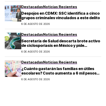
Destacadas
Noticias Recientes
Despojos en CDMX: SSC identifica a cinco
grupos criminales vinculados a este delito
6 DE AGOSTO DE 2026
Destacadas
Noticias Recientes
Secretaría de Salud descarta brote activo
de ciclosporiasis en México y pide
mantener la calma
6 DE AGOSTO DE 2026
Destacadas
Noticias Recientes
¿Cuánto gastarán las familias en útiles
escolares? Costo aumenta a 6 mil pesos
por alumno de educación básica en
6 DE AGOSTO DE 2026
regreso a clases