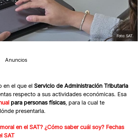
Foto: SAT.
Anuncios
o en el que el
Servicio de Administración Tributaria
entas respecto a sus actividades económicas. Esa
nual
para personas físicas
, para la cual te
dónde presentarla.
o moral en el SAT? ¿Cómo saber cuál soy? Fechas
el SAT