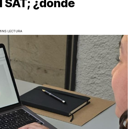
el SAT; ¿dónde
MINS LECTURA