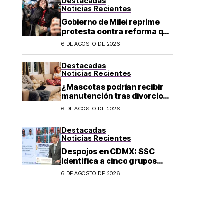
Destacadas
Noticias Recientes
Gobierno de Milei reprime
protesta contra reforma que
permite la venta de tierra a
6 DE AGOSTO DE 2026
extranjeros en Argentina
Destacadas
Noticias Recientes
¿Mascotas podrían recibir
manutención tras divorcio
de sus dueños en CDMX?
6 DE AGOSTO DE 2026
Destacadas
Noticias Recientes
Despojos en CDMX: SSC
identifica a cinco grupos
criminales vinculados a este
6 DE AGOSTO DE 2026
delito