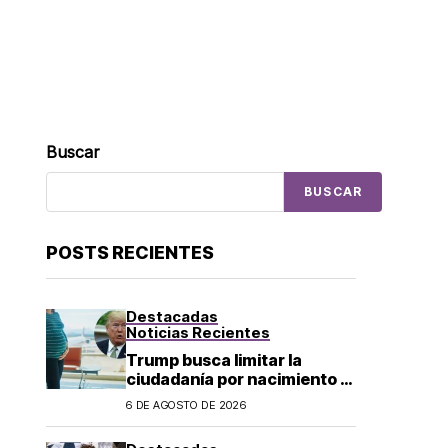
Buscar
BUSCAR
POSTS RECIENTES
Destacadas
Noticias Recientes
Trump busca limitar la
ciudadanía por nacimiento y
el «turismo de parto» en EU;
6 DE AGOSTO DE 2026
¿a quién afecta?