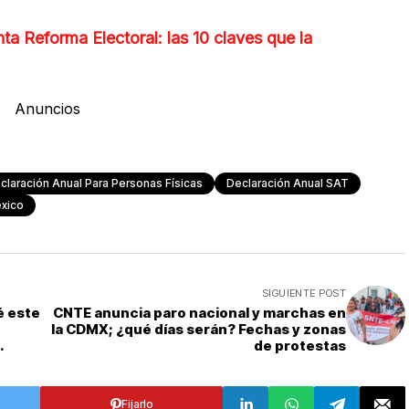
a Reforma Electoral: las 10 claves que la
Anuncios
claración Anual Para Personas Físicas
Declaración Anual SAT
éxico
SIGUIENTE POST
é este
CNTE anuncia paro nacional y marchas en
la CDMX; ¿qué días serán? Fechas y zonas
de protestas
Fijarlo