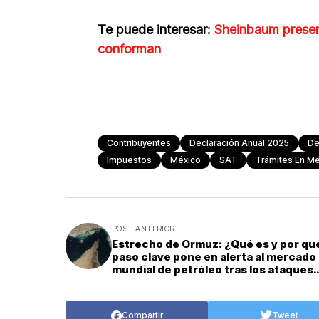
Te puede interesar:
Sheinbaum present
conforman
Contribuyentes
Declaración Anual 2025
De
Impuestos
México
SAT
Trámites En M
POST ANTERIOR
Estrecho de Ormuz: ¿Qué es y por qu
paso clave pone en alerta al mercado
mundial de petróleo tras los ataques
contra Irán?
Compartir
Tweet