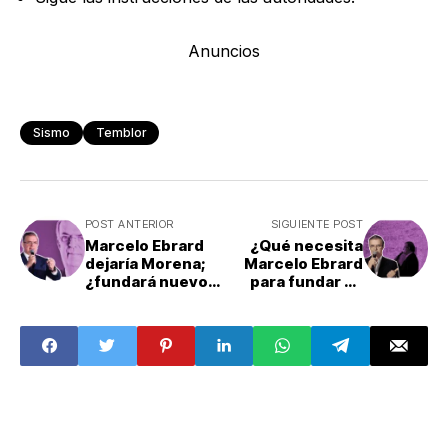
Anuncios
Sismo
Temblor
POST ANTERIOR
SIGUIENTE POST
Marcelo Ebrard
¿Qué necesita
dejaría Morena;
Marcelo Ebrard
¿fundará nuevo
para fundar su
partido?
nuevo partido
político?