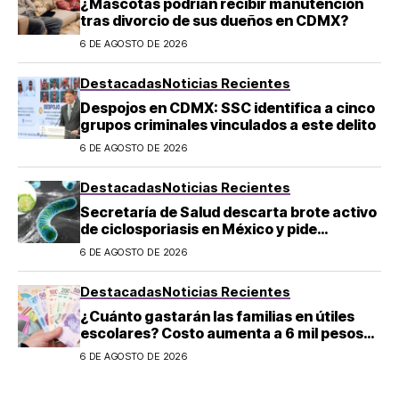
¿Mascotas podrían recibir manutención
tras divorcio de sus dueños en CDMX?
6 DE AGOSTO DE 2026
Destacadas
Noticias Recientes
Despojos en CDMX: SSC identifica a cinco
grupos criminales vinculados a este delito
6 DE AGOSTO DE 2026
Destacadas
Noticias Recientes
Secretaría de Salud descarta brote activo
de ciclosporiasis en México y pide
mantener la calma
6 DE AGOSTO DE 2026
Destacadas
Noticias Recientes
¿Cuánto gastarán las familias en útiles
escolares? Costo aumenta a 6 mil pesos
por alumno de educación básica en
6 DE AGOSTO DE 2026
regreso a clases