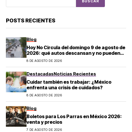
BUSCAR
POSTS RECIENTES
Blog
Hoy No Circula del domingo 9 de agosto de
2026: qué autos descansan y no pueden
salir en CDMX y el Estado de México; estos
8 DE AGOSTO DE 2026
son los horarios oficiales
Destacadas
Noticias Recientes
Cuidar también es trabajar: ¿México
enfrenta una crisis de cuidados?
8 DE AGOSTO DE 2026
Blog
Boletos para Los Parras en México 2026:
venta y precios
7 DE AGOSTO DE 2026