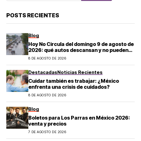
POSTS RECIENTES
Blog
Hoy No Circula del domingo 9 de agosto de
2026: qué autos descansan y no pueden
salir en CDMX y el Estado de México; estos
8 DE AGOSTO DE 2026
son los horarios oficiales
Destacadas
Noticias Recientes
Cuidar también es trabajar: ¿México
enfrenta una crisis de cuidados?
8 DE AGOSTO DE 2026
Blog
Boletos para Los Parras en México 2026:
venta y precios
7 DE AGOSTO DE 2026