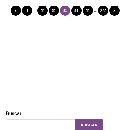
1
…
51
52
53
54
55
…
245
Buscar
BUSCAR