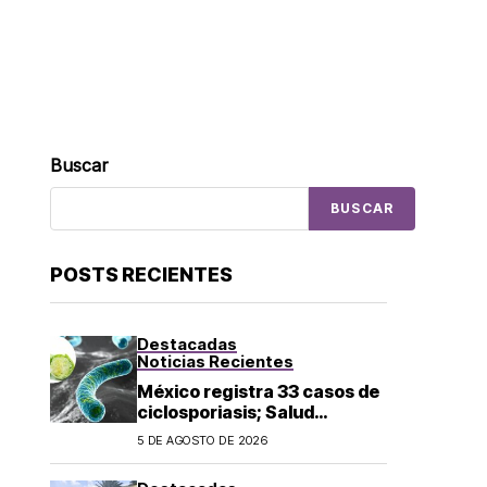
Buscar
BUSCAR
POSTS RECIENTES
Destacadas
Noticias Recientes
México registra 33 casos de
ciclosporiasis; Salud
mantiene vigilancia
5 DE AGOSTO DE 2026
epidemiológica