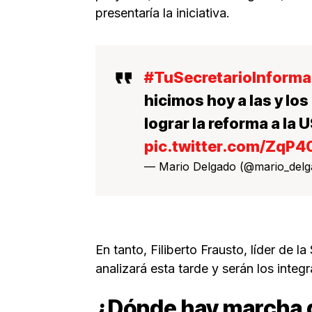
presentaría la iniciativa.
#TuSecretarioInforma
hicimos hoy a las y lo
lograr la reforma a l
pic.twitter.com/ZqP
— Mario Delgado (@mario_del
En tanto, Filiberto Frausto, líder de 
analizará esta tarde y serán los integ
¿Dónde hay marcha 