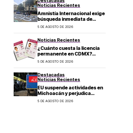
Destacadas
Noticias Recientes
Amnistía Internacional exige
búsqueda inmediata de
ambientalista desaparecido
5 DE AGOSTO DE 2026
en Michoacán
Noticias Recientes
¿Cuánto cuesta la licencia
permanente en CDMX?
Costo y fecha límite del
5 DE AGOSTO DE 2026
trámite 2026
Destacadas
Noticias Recientes
EU suspende actividades en
Michoacán y perjudica
exportación de aguacate
5 DE AGOSTO DE 2026