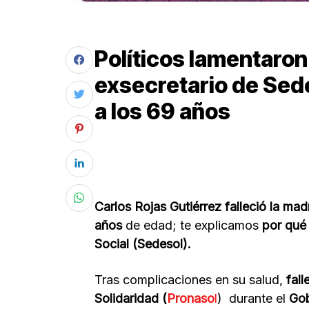
Políticos lamentaron 
exsecretario de Sede
a los 69 años
Carlos Rojas Gutiérrez falleció la ma
años
de edad; te explicamos
por qué 
Social (Sedesol).
Tras complicaciones en su salud,
fall
Solidaridad (
Pronaso
l
) durante el
Go