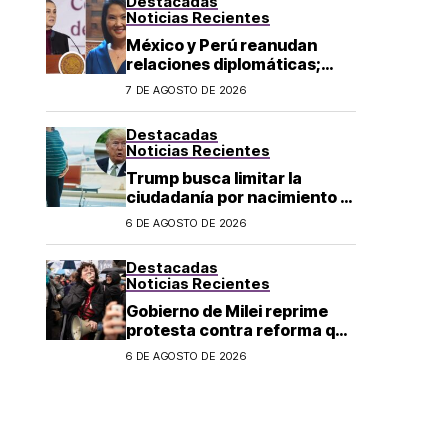
Destacadas
Noticias Recientes
México y Perú reanudan
relaciones diplomáticas;
Sheinbaum confirma llegada
7 DE AGOSTO DE 2026
de Betssy Chávez al país
Destacadas
Noticias Recientes
Trump busca limitar la
ciudadanía por nacimiento y
el «turismo de parto» en EU;
6 DE AGOSTO DE 2026
¿a quién afecta?
Destacadas
Noticias Recientes
Gobierno de Milei reprime
protesta contra reforma que
permite la venta de tierra a
6 DE AGOSTO DE 2026
extranjeros en Argentina