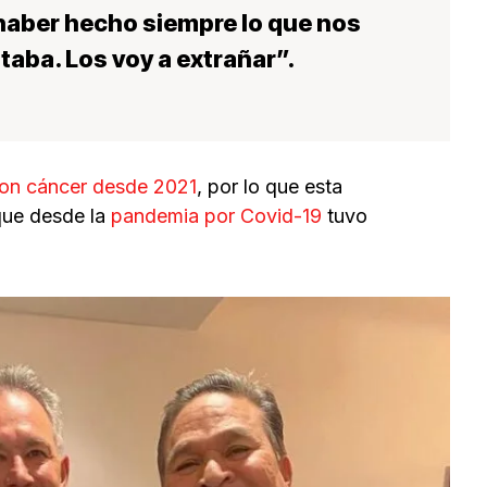
 haber hecho siempre lo que nos
staba.
Los voy a extrañar
”.
on cáncer desde 2021
, por lo que esta
que desde la
pandemia por Covid-19
tuvo