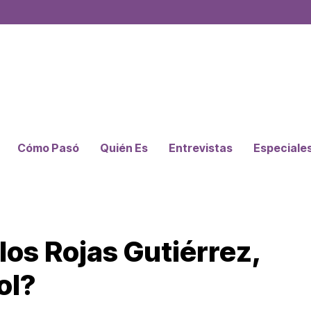
Cómo Pasó
Quién Es
Entrevistas
Especiale
os Rojas Gutiérrez,
ol?