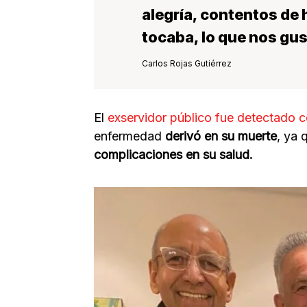
alegría, contentos de
tocab
a, lo que nos gu
Carlos Rojas Gutiérrez
El
exservidor público fue detectado
c
enfermedad
derivó en su muerte
, ya 
complicaciones en su salud.