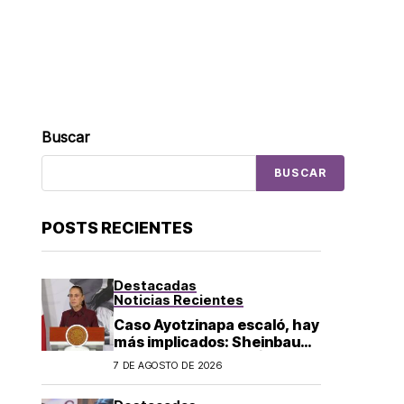
Buscar
BUSCAR
POSTS RECIENTES
Destacadas
Noticias Recientes
Caso Ayotzinapa escaló, hay
más implicados: Sheinbaum
sobre detención de Ángel
7 DE AGOSTO DE 2026
Aguirre