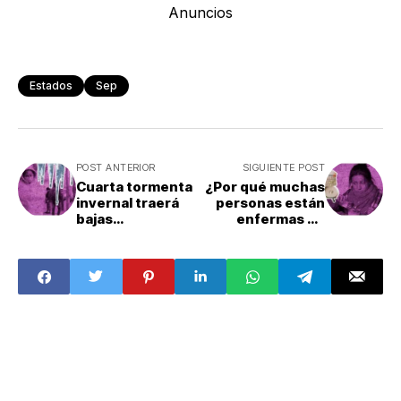
Anuncios
Estados
Sep
POST ANTERIOR
SIGUIENTE POST
Cuarta tormenta
¿Por qué muchas
invernal traerá
personas están
bajas
enfermas de
temperaturas
gripa en invierno?
para el lunes 8 de
enero