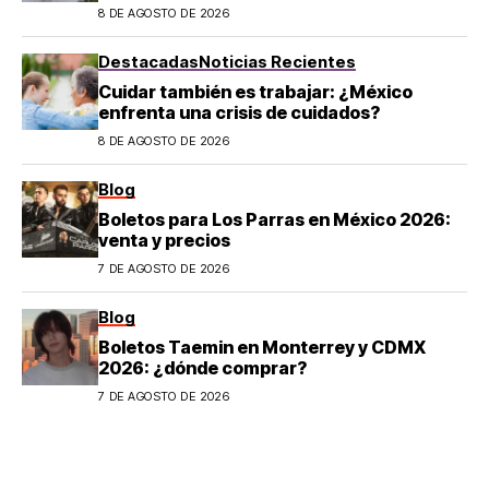
salir en CDMX y el Estado de México; estos
8 DE AGOSTO DE 2026
son los horarios oficiales
Destacadas
Noticias Recientes
Cuidar también es trabajar: ¿México
enfrenta una crisis de cuidados?
8 DE AGOSTO DE 2026
Blog
Boletos para Los Parras en México 2026:
venta y precios
7 DE AGOSTO DE 2026
Blog
Boletos Taemin en Monterrey y CDMX
2026: ¿dónde comprar?
7 DE AGOSTO DE 2026