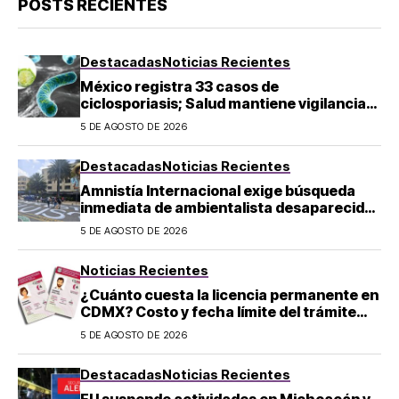
POSTS RECIENTES
Destacadas
Noticias Recientes
México registra 33 casos de
ciclosporiasis; Salud mantiene vigilancia
epidemiológica
5 DE AGOSTO DE 2026
Destacadas
Noticias Recientes
Amnistía Internacional exige búsqueda
inmediata de ambientalista desaparecido
en Michoacán
5 DE AGOSTO DE 2026
Noticias Recientes
¿Cuánto cuesta la licencia permanente en
CDMX? Costo y fecha límite del trámite
2026
5 DE AGOSTO DE 2026
Destacadas
Noticias Recientes
EU suspende actividades en Michoacán y