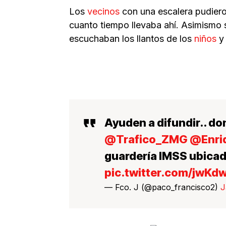
Los
vecinos
con una escalera pudiero
cuanto tiempo llevaba ahí. Asimismo 
escuchaban los llantos de los
niños
y
Ayuden a difundir.. d
@Trafico_ZMG
@Enri
guardería IMSS ubicad
pic.twitter.com/jwK
— Fco. J (@paco_francisco2)
J