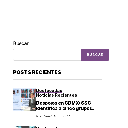
Buscar
BUSCAR
POSTS RECIENTES
Destacadas
Noticias Recientes
Despojos en CDMX: SSC
identifica a cinco grupos
criminales vinculados a este
6 DE AGOSTO DE 2026
delito