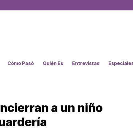
Cómo Pasó
Quién Es
Entrevistas
Especiale
Encierran a un niño
uardería