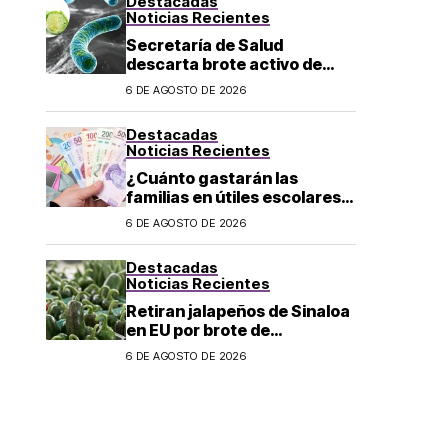
Destacadas
Noticias Recientes
Secretaría de Salud
descarta brote activo de
ciclosporiasis en México y
6 DE AGOSTO DE 2026
pide mantener la calma
Destacadas
Noticias Recientes
¿Cuánto gastarán las
familias en útiles escolares?
Costo aumenta a 6 mil pesos
6 DE AGOSTO DE 2026
por alumno de educación
básica en regreso a clases
Destacadas
Noticias Recientes
Retiran jalapeños de Sinaloa
en EU por brote de
Salmonella; CDC reportan
6 DE AGOSTO DE 2026
345 casos