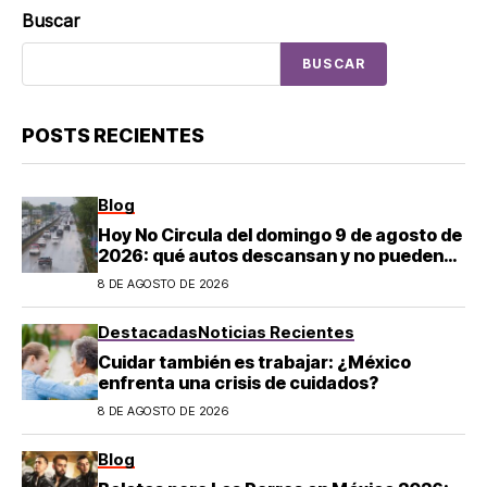
Buscar
BUSCAR
POSTS RECIENTES
Blog
Hoy No Circula del domingo 9 de agosto de
2026: qué autos descansan y no pueden
salir en CDMX y el Estado de México; estos
8 DE AGOSTO DE 2026
son los horarios oficiales
Destacadas
Noticias Recientes
Cuidar también es trabajar: ¿México
enfrenta una crisis de cuidados?
8 DE AGOSTO DE 2026
Blog