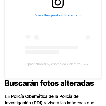
View this post on Instagram
A
post shared by Asamblea Colectiva Justicia Digital IPN (@asamblea_justicia_digital_ipn)
Buscarán fotos alteradas
La
Policía Cibernética de la Policía de
Investigación (PDI)
revisará las imágenes que