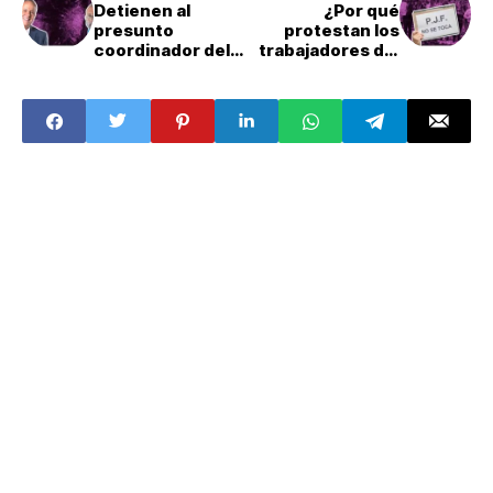
Detienen al
¿Por qué
presunto
protestan los
coordinador del
trabajadores del
atentado contra
Poder Judicial?
Ciro Gómez:
¿Quién es “El
Patrón”?