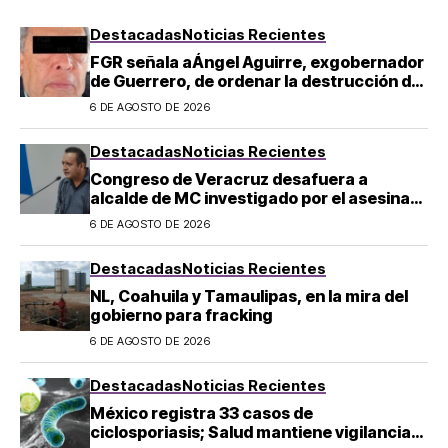
Destacadas
Noticias Recientes
FGR señala aÁngel Aguirre, exgobernador
de Guerrero, de ordenar la destrucción de
evidencia sobre el caso Ayotzinapa
6 DE AGOSTO DE 2026
Destacadas
Noticias Recientes
Congreso de Veracruz desafuera a
alcalde de MC investigado por el asesinato
de la periodista Roxana Guzmán
6 DE AGOSTO DE 2026
Destacadas
Noticias Recientes
NL, Coahuila y Tamaulipas, en la mira del
gobierno para fracking
6 DE AGOSTO DE 2026
Destacadas
Noticias Recientes
México registra 33 casos de
ciclosporiasis; Salud mantiene vigilancia