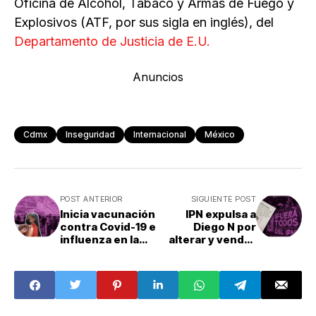
Oficina de Alcohol, Tabaco y Armas de Fuego y
Explosivos (ATF, por sus sigla en inglés), del
Departamento de Justicia de E.U.
Anuncios
Cdmx
Inseguridad
Internacional
México
POST ANTERIOR
SIGUIENTE POST
Inicia vacunación
IPN expulsa a
contra Covid-19 e
Diego N por
influenza en la
alterar y vender
CDMX; ¿dónde
20 mil fotos de
puedo acudir?
compañeras