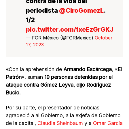
contra de la vida del
periodista
@CiroGomezL
.
1/2
pic.twitter.com/txeEzGrGKJ
— FGR México (@FGRMexico)
October
17, 2023
«Con la aprehensión de
Armando
Escárcega
, «
El
Patrón
«, suman
19 personas detenidas por el
ataque contra Gómez Leyva, dijo Rodríguez
Bucio.
Por su parte, el presentador de noticias
agradeció a al Gobierno, a la exjefa de Gobierno
de la capital,
Claudia Sheinbaum
y a
Omar García