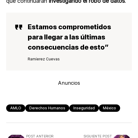
que continuarán
investigando el robo de datos
.
Estamos comprometidos
para llegar a las últimas
consecuencias de esto
”
Ramíerez Cuevas
Anuncios
AMLO
Derechos Humanos
Inseguridad
México
POST ANTERIOR
SIGUIENTE POST