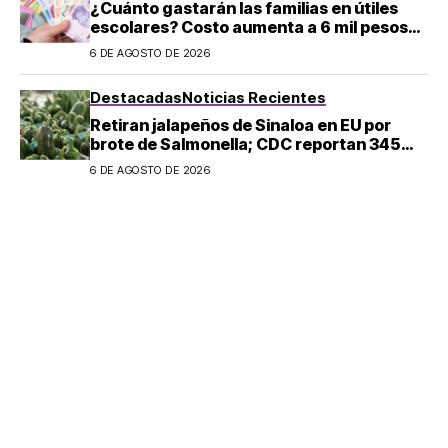
¿Cuánto gastarán las familias en útiles
escolares? Costo aumenta a 6 mil pesos
por alumno de educación básica en
6 DE AGOSTO DE 2026
regreso a clases
Destacadas
Noticias Recientes
Retiran jalapeños de Sinaloa en EU por
brote de Salmonella; CDC reportan 345
casos
6 DE AGOSTO DE 2026