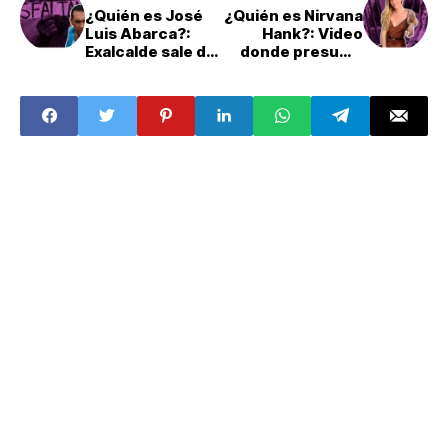
¿Quién es José
¿Quién es Nirvana
Luis Abarca?:
Hank?: Video
Exalcalde sale de
donde presume
prisión
dinero y fauna
preventiva
silvestre