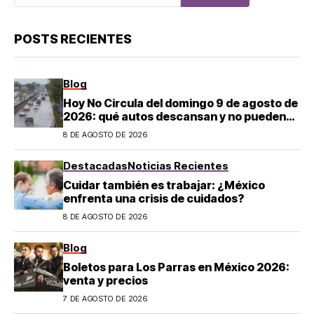
POSTS RECIENTES
Blog
Hoy No Circula del domingo 9 de agosto de
2026: qué autos descansan y no pueden
salir en CDMX y el Estado de México; estos
8 DE AGOSTO DE 2026
son los horarios oficiales
Destacadas
Noticias Recientes
Cuidar también es trabajar: ¿México
enfrenta una crisis de cuidados?
8 DE AGOSTO DE 2026
Blog
Boletos para Los Parras en México 2026:
venta y precios
7 DE AGOSTO DE 2026