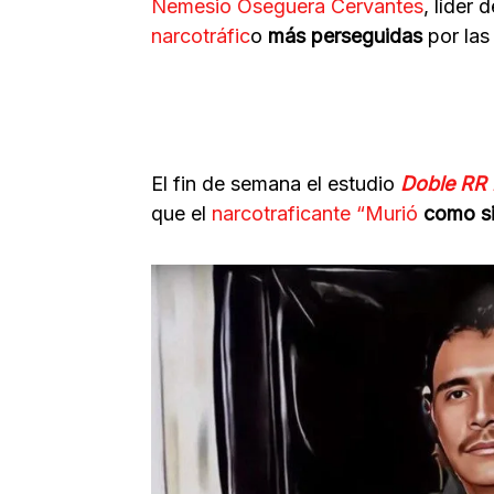
Nemesio Oseguera Cervantes
, líder 
narcotráfic
o
más perseguidas
por las
El fin de semana el estudio
Doble RR
que el
narcotraficante “Murió
como si