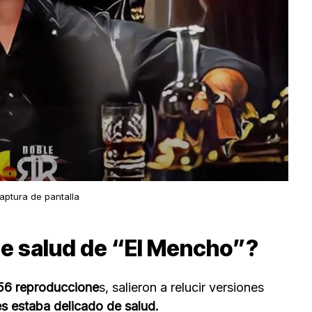
aptura de pantalla
de salud de “El Mencho”?
56 reproduccione
s, salieron a relucir versiones
s estaba delicado de salud.