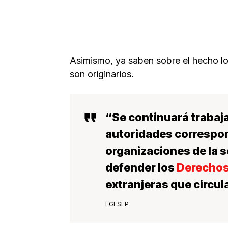
Asimismo, ya saben sobre el hecho l
son originarios.
“Se continuará traba
autoridades
correspon
organizaciones de la s
defender los
Derechos
extranjeras
que circul
FGESLP