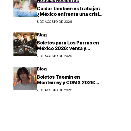
Noticias Recientes
Cuidar también es trabajar:
¿México enfrenta una crisis
de cuidados?
8 DE AGOSTO DE 2026
Blog
Boletos para Los Parras en
México 2026: venta y
precios
7 DE AGOSTO DE 2026
Blog
Boletos Taemin en
Monterrey y CDMX 2026:
¿dónde comprar?
7 DE AGOSTO DE 2026