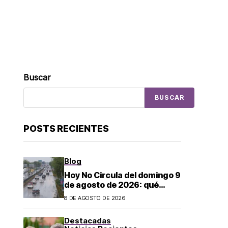
Buscar
BUSCAR
POSTS RECIENTES
Blog
Hoy No Circula del domingo 9
de agosto de 2026: qué
autos descansan y no
8 DE AGOSTO DE 2026
pueden salir en CDMX y el
Estado de México; estos son
Destacadas
los horarios oficiales