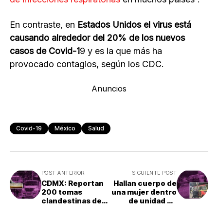
En contraste, en
Estados Unidos el virus está
causando alrededor del 20% de los nuevos
casos de Covid-1
9 y es la que más ha
provocado contagios, según los CDC.
Anuncios
Covid-19
México
Salud
POST ANTERIOR
SIGUIENTE POST
CDMX: Reportan
Hallan cuerpo de
200 tomas
una mujer dentro
clandestinas de
de unidad de
agua potable en
transporte