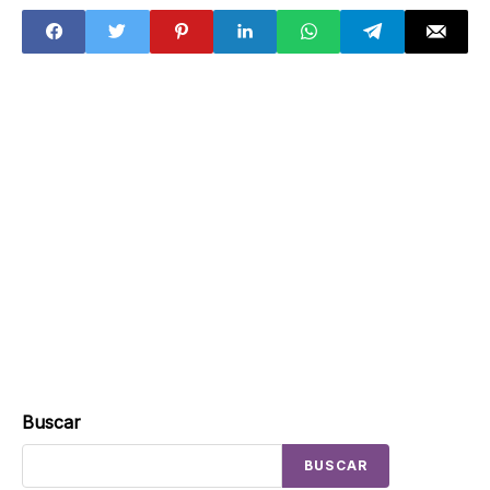
un año
público en CDMX
Buscar
BUSCAR