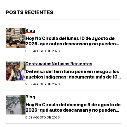
POSTS RECIENTES
Blog
Hoy No Circula del lunes 10 de agosto de
2026: qué autos descansan y no pueden
salir en CDMX y el Estado de México; estos
9 DE AGOSTO DE 2026
son los horarios oficiales
Destacadas
Noticias Recientes
Defensa del territorio pone en riesgo a los
pueblos indígenas: documenta más de 100
desapariciones
9 DE AGOSTO DE 2026
Blog
Hoy No Circula del domingo 9 de agosto de
2026: qué autos descansan y no pueden
salir en CDMX y el Estado de México; estos
8 DE AGOSTO DE 2026
son los horarios oficiales