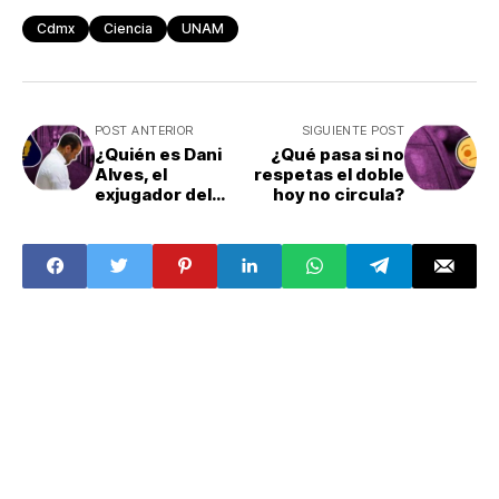
Cdmx
Ciencia
UNAM
POST ANTERIOR
SIGUIENTE POST
¿Quién es Dani
¿Qué pasa si no
Alves, el
respetas el doble
exjugador del
hoy no circula?
Pumas acusado
de abuso sexual?