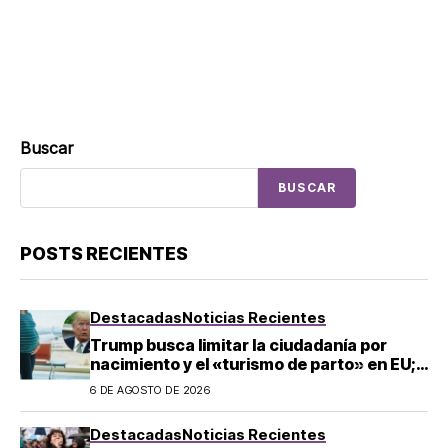
Buscar
BUSCAR
POSTS RECIENTES
Destacadas
Noticias Recientes
Trump busca limitar la ciudadanía por
nacimiento y el «turismo de parto» en EU;
¿a quién afecta?
6 DE AGOSTO DE 2026
Destacadas
Noticias Recientes