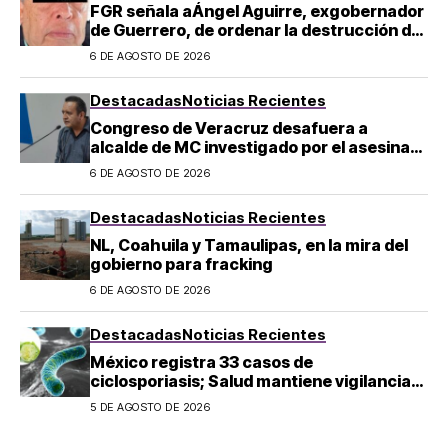
FGR señala aÁngel Aguirre, exgobernador
de Guerrero, de ordenar la destrucción de
evidencia sobre el caso Ayotzinapa
6 DE AGOSTO DE 2026
Destacadas
Noticias Recientes
Congreso de Veracruz desafuera a
alcalde de MC investigado por el asesinato
de la periodista Roxana Guzmán
6 DE AGOSTO DE 2026
Destacadas
Noticias Recientes
NL, Coahuila y Tamaulipas, en la mira del
gobierno para fracking
6 DE AGOSTO DE 2026
Destacadas
Noticias Recientes
México registra 33 casos de
ciclosporiasis; Salud mantiene vigilancia
epidemiológica
5 DE AGOSTO DE 2026