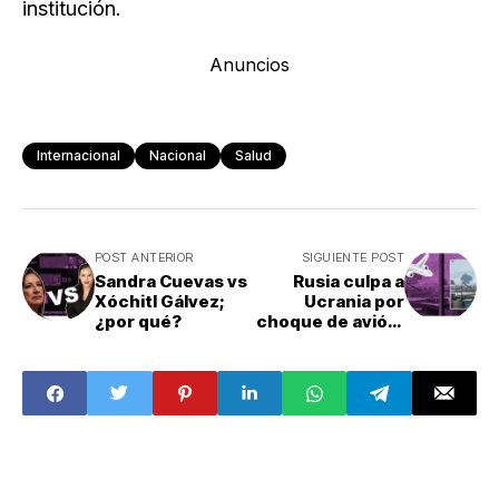
institución.
Anuncios
Internacional
Nacional
Salud
POST ANTERIOR
SIGUIENTE POST
Sandra Cuevas vs
Rusia culpa a
Xóchitl Gálvez;
Ucrania por
¿por qué?
choque de avión;
hay 45
prisioneros
muertos