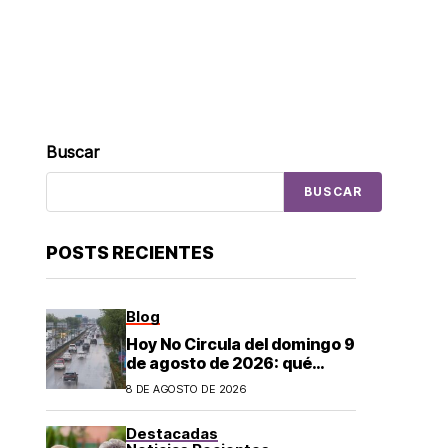
Buscar
BUSCAR
POSTS RECIENTES
Blog
Hoy No Circula del domingo 9
de agosto de 2026: qué
autos descansan y no
8 DE AGOSTO DE 2026
pueden salir en CDMX y el
Estado de México; estos son
Destacadas
los horarios oficiales