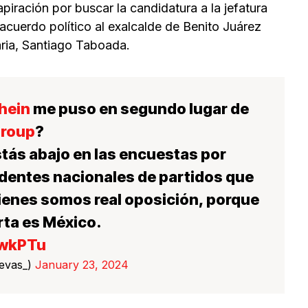
piración por buscar la candidatura a la jefatura
 acuerdo político al exalcalde de Benito Juárez
aria, Santiago Taboada.
hein
me puso en segundo lugar de
roup
?
stás abajo en las encuestas por
identes nacionales de partidos que
uienes somos real oposición, porque
rta es México.
JwkPTu
evas_)
January 23, 2024