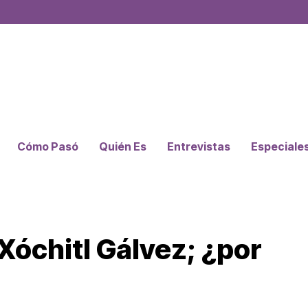
Cómo Pasó
Quién Es
Entrevistas
Especiale
Xóchitl Gálvez; ¿por