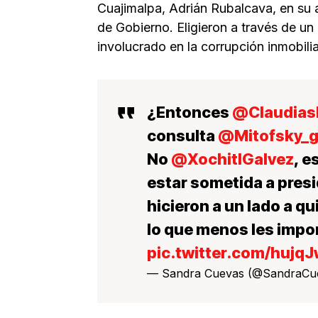
Cuajimalpa, Adrián Rubalcava, en su a
de Gobierno. Eligieron a través de un
involucrado en la corrupción inmobili
¿Entonces
@Claudias
consulta
@Mitofsky_g
No
@XochitlGalvez
, e
estar sometida a pres
hicieron a un lado a q
lo que menos les impo
pic.twitter.com/hujq
— Sandra Cuevas (@SandraCu