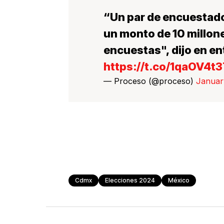
“Un par de encuestado
un monto de 10 millon
encuestas", dijo en en
https://t.co/1qaOV4t3
— Proceso (@proceso)
Januar
Cdmx
Elecciones 2024
México