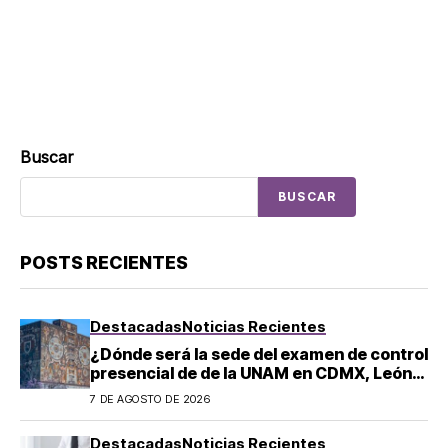
Buscar
BUSCAR
POSTS RECIENTES
Destacadas
Noticias Recientes
¿Dónde será la sede del examen de control
presencial de de la UNAM en CDMX, León,
Oaxaca y Tijuana?
7 DE AGOSTO DE 2026
Destacadas
Noticias Recientes