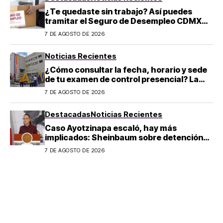
¿Te quedaste sin trabajo? Así puedes
tramitar el Seguro de Desempleo CDMX
2026: convocatoria y requisitos
7 DE AGOSTO DE 2026
Noticias Recientes
¿Cómo consultar la fecha, horario y sede
de tu examen de control presencial? La
UNAM da pasos a seguir
7 DE AGOSTO DE 2026
Destacadas
Noticias Recientes
Caso Ayotzinapa escaló, hay más
implicados: Sheinbaum sobre detención
de Ángel Aguirre
7 DE AGOSTO DE 2026