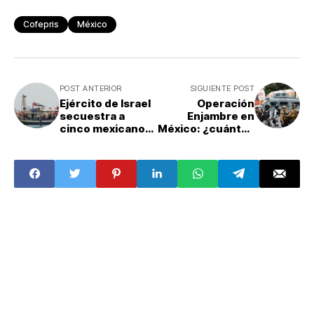
Cofepris
México
POST ANTERIOR
SIGUIENTE POST
Ejército de Israel
Operación
secuestra a
Enjambre en
cinco mexicanos
México: ¿cuántos
de flotilla a Gaza
funcionarios han
sido detenidos
por presuntos
vínculos
criminales?