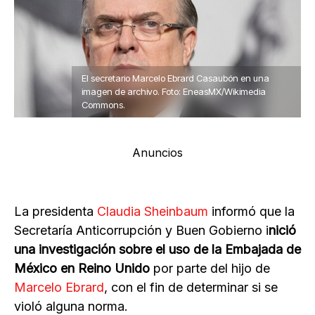
El secretario Marcelo Ebrard Casaubón en una
imagen de archivo. Foto: EneasMX/Wikimedia
Commons.
Anuncios
La presidenta
Claudia Sheinbaum
informó que la
Secretaría Anticorrupción y Buen Gobierno i
nició
una investigación sobre el uso de la Embajada de
México en Reino Unido
por parte del hijo de
Marcelo Ebrard
, con el fin de determinar si se
violó alguna norma.