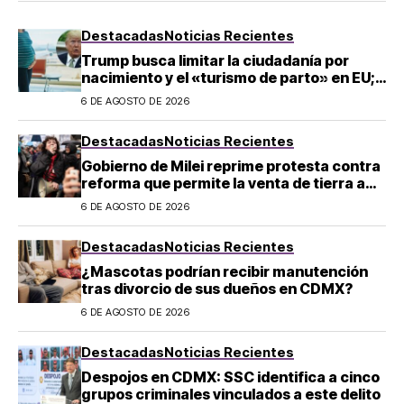
Destacadas
Noticias Recientes
Trump busca limitar la ciudadanía por
nacimiento y el «turismo de parto» en EU;
¿a quién afecta?
6 DE AGOSTO DE 2026
Destacadas
Noticias Recientes
Gobierno de Milei reprime protesta contra
reforma que permite la venta de tierra a
extranjeros en Argentina
6 DE AGOSTO DE 2026
Destacadas
Noticias Recientes
¿Mascotas podrían recibir manutención
tras divorcio de sus dueños en CDMX?
6 DE AGOSTO DE 2026
Destacadas
Noticias Recientes
Despojos en CDMX: SSC identifica a cinco
grupos criminales vinculados a este delito