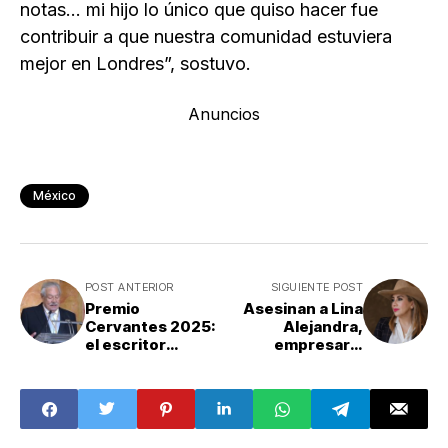
notas… mi hijo lo único que quiso hacer fue
contribuir a que nuestra comunidad estuviera
mejor en Londres”, sostuvo.
Anuncios
México
POST ANTERIOR
SIGUIENTE POST
Premio
Asesinan a Lina
Cervantes 2025:
Alejandra,
el escritor
empresaria
mexicano
agropecuaria de
Gonzalo Celorio
Chihuahua
recibe máximo
reconocimiento
de las letras en