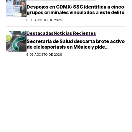
Despojos en CDMX: SSC identifica a cinco
grupos criminales vinculados a este delito
6 DE AGOSTO DE 2026
Destacadas
Noticias Recientes
Secretaría de Salud descarta brote activo
de ciclosporiasis en México y pide
mantener la calma
6 DE AGOSTO DE 2026