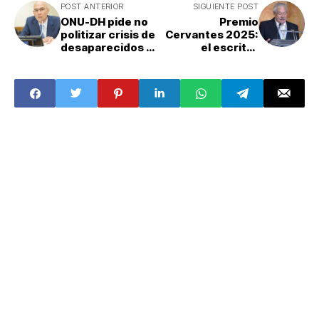
POST ANTERIOR
SIGUIENTE POST
ONU-DH pide no
Premio
politizar crisis de
Cervantes 2025:
desaparecidos y
el escritor
escuchar a
mexicano
familias
Gonzalo Celorio
recibe máximo
reconocimiento
de las letras en
español