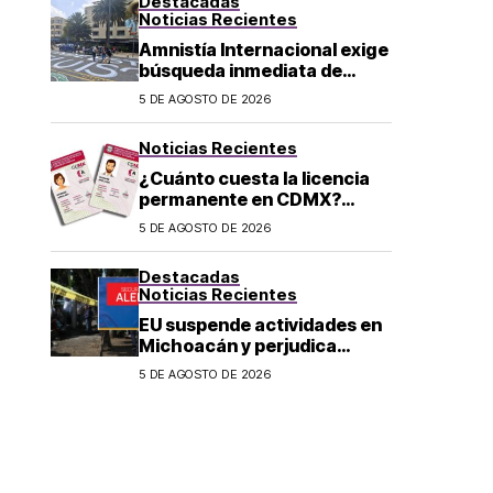
Destacadas
Noticias Recientes
Amnistía Internacional exige
búsqueda inmediata de
ambientalista desaparecido
5 DE AGOSTO DE 2026
en Michoacán
Noticias Recientes
¿Cuánto cuesta la licencia
permanente en CDMX?
Costo y fecha límite del
5 DE AGOSTO DE 2026
trámite 2026
Destacadas
Noticias Recientes
EU suspende actividades en
Michoacán y perjudica
exportación de aguacate
5 DE AGOSTO DE 2026