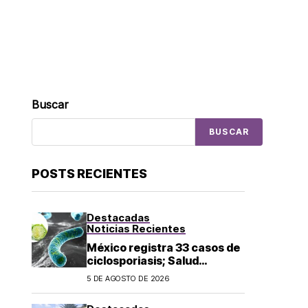
Buscar
BUSCAR
POSTS RECIENTES
Destacadas
Noticias Recientes
México registra 33 casos de
ciclosporiasis; Salud
mantiene vigilancia
5 DE AGOSTO DE 2026
epidemiológica