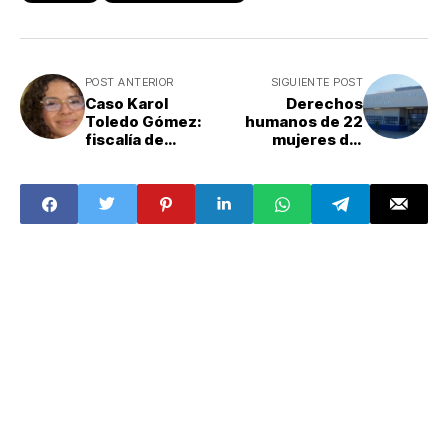
POST ANTERIOR
SIGUIENTE POST
Caso Karol
Derechos
Toledo Gómez:
humanos de 22
fiscalía de
mujeres del
Morelos confirma
Cefereso de
que cuerpo
Morelos fueron
hallado es de la
vulnerados por el
estudiante de la
Estado mexicano:
UAEM
ONU