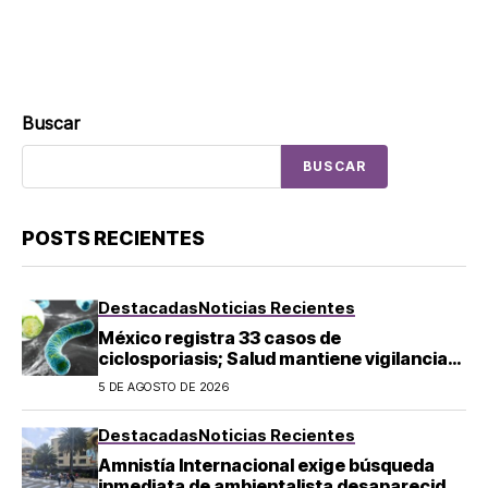
Buscar
BUSCAR
POSTS RECIENTES
Destacadas
Noticias Recientes
México registra 33 casos de
ciclosporiasis; Salud mantiene vigilancia
epidemiológica
5 DE AGOSTO DE 2026
Destacadas
Noticias Recientes
Amnistía Internacional exige búsqueda
inmediata de ambientalista desaparecido