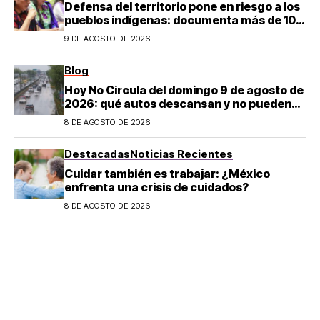
Defensa del territorio pone en riesgo a los
pueblos indígenas: documenta más de 100
desapariciones
9 DE AGOSTO DE 2026
Blog
Hoy No Circula del domingo 9 de agosto de
2026: qué autos descansan y no pueden
salir en CDMX y el Estado de México; estos
8 DE AGOSTO DE 2026
son los horarios oficiales
Destacadas
Noticias Recientes
Cuidar también es trabajar: ¿México
enfrenta una crisis de cuidados?
8 DE AGOSTO DE 2026