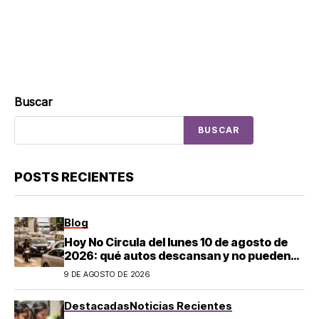
Buscar
BUSCAR
POSTS RECIENTES
Blog
Hoy No Circula del lunes 10 de agosto de
2026: qué autos descansan y no pueden
salir en CDMX y el Estado de México; estos
9 DE AGOSTO DE 2026
son los horarios oficiales
Destacadas
Noticias Recientes