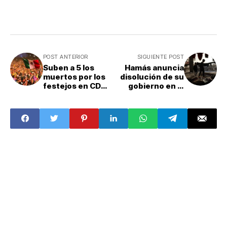
POST ANTERIOR
SIGUIENTE POST
Suben a 5 los
Hamás anuncia
muertos por los
disolución de su
festejos en CDMX
gobierno en la
por el Mundial
Franja de Gaza
2026; el México
vs Inglaterra tuvo
'saldo blanco'