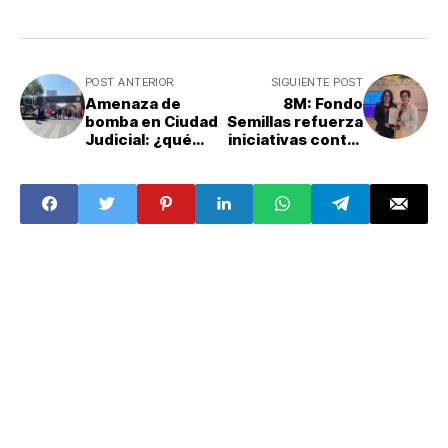
POST ANTERIOR
SIGUIENTE POST
Amenaza de
8M: Fondo
bomba en Ciudad
Semillas refuerza
Judicial: ¿qué
iniciativas contra
ocurrió? Esto
la violencia hacia
dicen las
las mujeres
autoridades