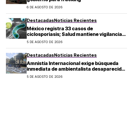
6 DE AGOSTO DE 2026
Destacadas
Noticias Recientes
México registra 33 casos de
ciclosporiasis; Salud mantiene vigilancia
epidemiológica
5 DE AGOSTO DE 2026
Destacadas
Noticias Recientes
Amnistía Internacional exige búsqueda
inmediata de ambientalista desaparecido
en Michoacán
5 DE AGOSTO DE 2026