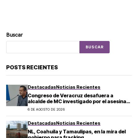
Buscar
BUSCAR
POSTS RECIENTES
Destacadas
Noticias Recientes
Congreso de Veracruz desafuera a
alcalde de MC investigado por el asesinato
de la periodista Roxana Guzmán
6 DE AGOSTO DE 2026
Destacadas
Noticias Recientes
NL, Coahuila y Tamaulipas, en la mira del
gobierno para fracking