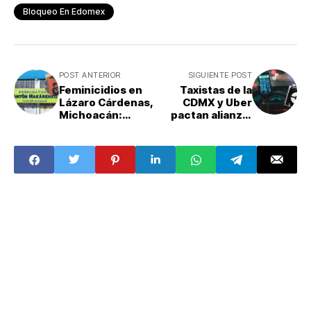
Bloqueo En Edomex
POST ANTERIOR
SIGUIENTE POST
Feminicidios en
Taxistas de la
Lázaro Cárdenas,
CDMX y Uber
Michoacán:
pactan alianza:
atacante tomó
podrán recibir
arma de su casa
viajes a través de
la aplicación