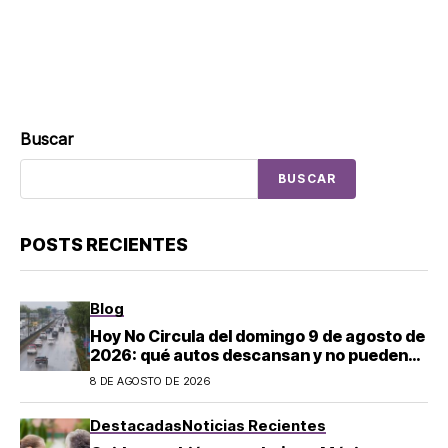
Buscar
BUSCAR
POSTS RECIENTES
Blog
Hoy No Circula del domingo 9 de agosto de
2026: qué autos descansan y no pueden
salir en CDMX y el Estado de México; estos
8 DE AGOSTO DE 2026
son los horarios oficiales
Destacadas
Noticias Recientes