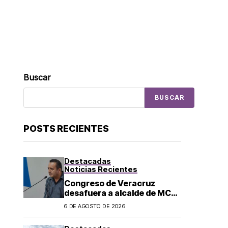
Buscar
BUSCAR
POSTS RECIENTES
Destacadas
Noticias Recientes
Congreso de Veracruz
desafuera a alcalde de MC
investigado por el asesinato
6 DE AGOSTO DE 2026
de la periodista Roxana
Guzmán