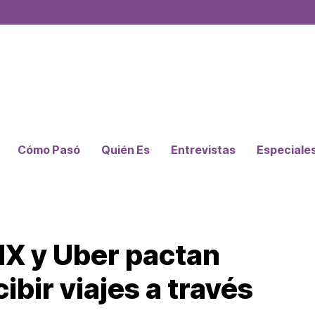
Cómo Pasó
Quién Es
Entrevistas
Especiale
MX y Uber pactan
ibir viajes a través