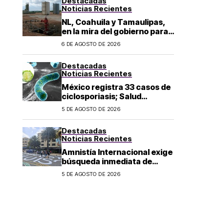
Destacadas
Noticias Recientes
NL, Coahuila y Tamaulipas,
en la mira del gobierno para
fracking
6 DE AGOSTO DE 2026
Destacadas
Noticias Recientes
México registra 33 casos de
ciclosporiasis; Salud
mantiene vigilancia
5 DE AGOSTO DE 2026
epidemiológica
Destacadas
Noticias Recientes
Amnistía Internacional exige
búsqueda inmediata de
ambientalista desaparecido
5 DE AGOSTO DE 2026
en Michoacán