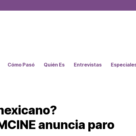
Cómo Pasó
Quién Es
Entrevistas
Especiale
 mexicano?
IMCINE anuncia paro