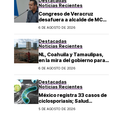
Destacadas
los 43 normalistas
Noticias Recientes
Congreso de Veracruz
desafuera a alcalde de MC
investigado por el asesinato
6 DE AGOSTO DE 2026
de la periodista Roxana
Guzmán
Destacadas
Noticias Recientes
NL, Coahuila y Tamaulipas,
en la mira del gobierno para
fracking
6 DE AGOSTO DE 2026
Destacadas
Noticias Recientes
México registra 33 casos de
ciclosporiasis; Salud
mantiene vigilancia
5 DE AGOSTO DE 2026
epidemiológica