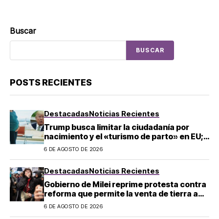
Buscar
BUSCAR
POSTS RECIENTES
Destacadas
Noticias Recientes
Trump busca limitar la ciudadanía por
nacimiento y el «turismo de parto» en EU;
¿a quién afecta?
6 DE AGOSTO DE 2026
Destacadas
Noticias Recientes
Gobierno de Milei reprime protesta contra
reforma que permite la venta de tierra a
extranjeros en Argentina
6 DE AGOSTO DE 2026