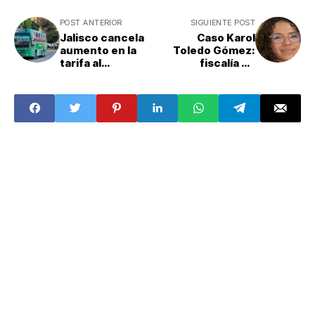
POST ANTERIOR
SIGUIENTE POST
Jalisco cancela
Caso Karol
aumento en la
Toledo Gómez:
tarifa al
fiscalía de
transporte
Morelos confirma
público: ¿qué
que cuerpo
pasó y cuánto
hallado es de la
costará a partir
estudiante de la
de hoy?
UAEM