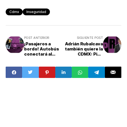
Cdmx
Inseguridad
POST ANTERIOR
SIGUIENTE POST
¡Pasajeros a
Adrián Rubalcava
bordo! Autobús
también quiere la
conectará al
CDMX: Pide
AICM con el AIFA:
licencia para
¿Cómo
participar en el
funcionará?
proceso de la
oposición