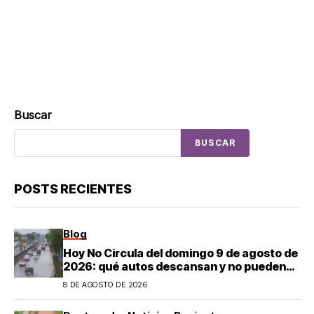
Buscar
BUSCAR
POSTS RECIENTES
Blog
Hoy No Circula del domingo 9 de agosto de
2026: qué autos descansan y no pueden
salir en CDMX y el Estado de México; estos
8 DE AGOSTO DE 2026
son los horarios oficiales