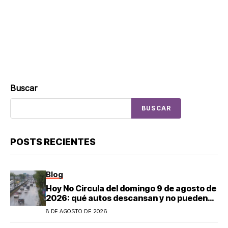
Buscar
BUSCAR
POSTS RECIENTES
Blog
Hoy No Circula del domingo 9 de agosto de
2026: qué autos descansan y no pueden
salir en CDMX y el Estado de México; estos
8 DE AGOSTO DE 2026
son los horarios oficiales