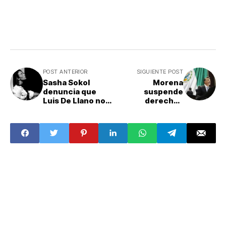
POST ANTERIOR
SIGUIENTE POST
Sasha Sokol
Morena
denuncia que
suspende
Luis De Llano no
derechos
quiere cumplir
partidistas de
con sentencia
Sergio Mayer tras
ingresar a La
Casa de los
Famosos