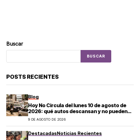
Buscar
BUSCAR
POSTS RECIENTES
Blog
Hoy No Circula del lunes 10 de agosto de
2026: qué autos descansan y no pueden
salir en CDMX y el Estado de México; estos
9 DE AGOSTO DE 2026
son los horarios oficiales
Destacadas
Noticias Recientes