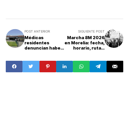
POST ANTERIOR
SIGUIENTE POST
Médicas
Marcha 8M 2026
residentes
en Morelia: fecha,
denuncian haber
horario, ruta y
sido drogadas y
convocatorias de
agredidas
las
sexualmente al
movilizaciones
interior del
Hospital Infantil
de Tamaulipas:
claves del caso