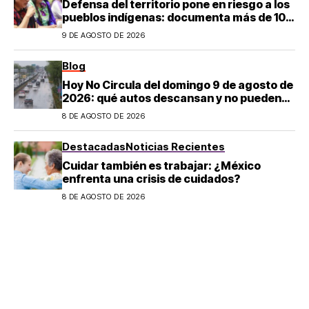
Defensa del territorio pone en riesgo a los
pueblos indígenas: documenta más de 100
desapariciones
9 DE AGOSTO DE 2026
Blog
Hoy No Circula del domingo 9 de agosto de
2026: qué autos descansan y no pueden
salir en CDMX y el Estado de México; estos
8 DE AGOSTO DE 2026
son los horarios oficiales
Destacadas
Noticias Recientes
Cuidar también es trabajar: ¿México
enfrenta una crisis de cuidados?
8 DE AGOSTO DE 2026