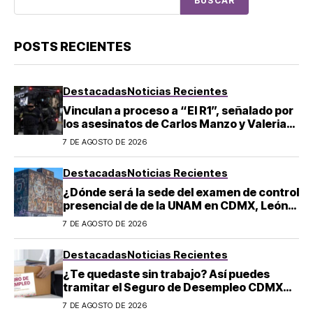
BUSCAR
POSTS RECIENTES
Destacadas
Noticias Recientes
Vinculan a proceso a “El R1”, señalado por
los asesinatos de Carlos Manzo y Valeria
Márquez
7 DE AGOSTO DE 2026
Destacadas
Noticias Recientes
¿Dónde será la sede del examen de control
presencial de de la UNAM en CDMX, León,
Oaxaca y Tijuana?
7 DE AGOSTO DE 2026
Destacadas
Noticias Recientes
¿Te quedaste sin trabajo? Así puedes
tramitar el Seguro de Desempleo CDMX
2026: convocatoria y requisitos
7 DE AGOSTO DE 2026