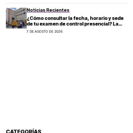
Noticias Recientes
¿Cómo consultar la fecha, horario y sede
de tu examen de control presencial? La
UNAM da pasos a seguir
7 DE AGOSTO DE 2026
CATEGORÍAS