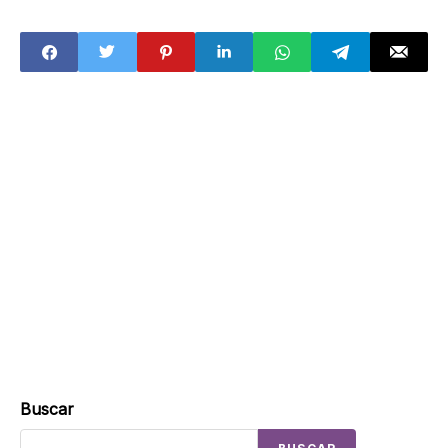
hacerlo?
Sheinbaum sobre
Requisitos y
detenciones de
pasos para
políticos de la 4T
obtener un
supuestamente
descuento
ligados al narco
Buscar