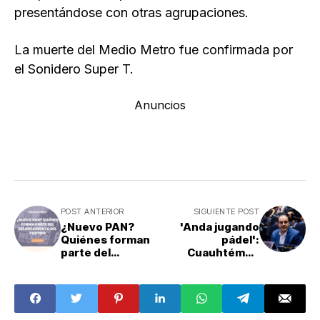
presentándose con otras agrupaciones.
La muerte del Medio Metro fue confirmada por
el Sonidero Super T.
Anuncios
POST ANTERIOR
SIGUIENTE POST
¿Nuevo PAN?
'Anda jugando
Quiénes forman
pádel':
parte del
Cuauhtémoc
relanzamiento
Blanco pide
del partido
asistencia y
abandona sesión
en línea