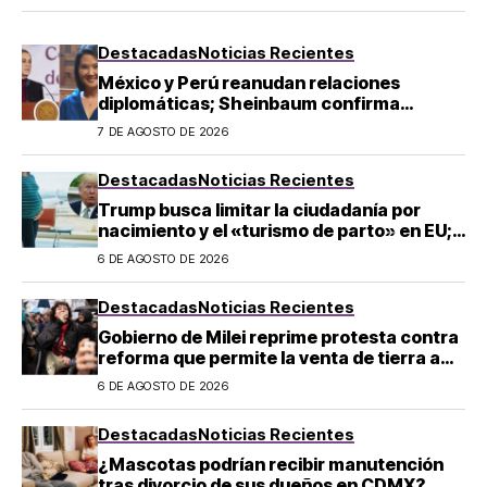
Destacadas
Noticias Recientes
México y Perú reanudan relaciones
diplomáticas; Sheinbaum confirma
llegada de Betssy Chávez al país
7 DE AGOSTO DE 2026
Destacadas
Noticias Recientes
Trump busca limitar la ciudadanía por
nacimiento y el «turismo de parto» en EU;
¿a quién afecta?
6 DE AGOSTO DE 2026
Destacadas
Noticias Recientes
Gobierno de Milei reprime protesta contra
reforma que permite la venta de tierra a
extranjeros en Argentina
6 DE AGOSTO DE 2026
Destacadas
Noticias Recientes
¿Mascotas podrían recibir manutención
tras divorcio de sus dueños en CDMX?