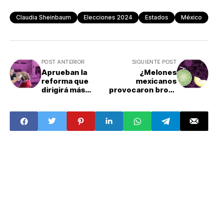
Claudia Sheinbaum
Elecciones 2024
Estados
México
POST ANTERIOR
SIGUIENTE POST
Aprueban la
¿Melones
reforma que
mexicanos
dirigirá más
provocaron brote
recursos al IMSS-
de salmonela en
bienestar
EU y Canadá?