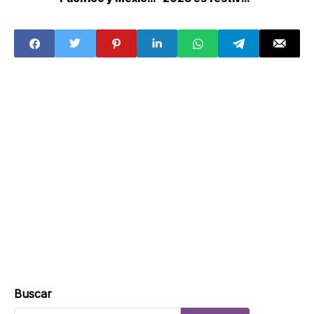
pide reunión
¿Hay clases? ¿Se
trabaja? Esto dice
la LFT y la SEP
Buscar