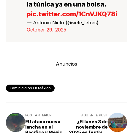
la túnica ya en una bolsa.
pic.twitter.com/1CnVJKQ78i
— Antonio Nieto (@siete_letras)
October 29, 2025
Anuncios
Feminicidios En México
POST ANTERIOR
SIGUIENTE POST
EU ataca nueva
¿El lunes 3 de
lancha en el
noviembre de
Pacífico y México
2025 es festivo?