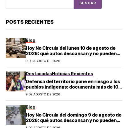
BUSCAR
POSTS RECIENTES
Blog
Hoy No Circula del lunes 10 de agosto de
2026: qué autos descansan y no pueden
salir en CDMX y el Estado de México; estos
9 DE AGOSTO DE 2026
son los horarios oficiales
Destacadas
Noticias Recientes
Defensa del territorio pone en riesgo a los
pueblos indígenas: documenta más de 100
desapariciones
9 DE AGOSTO DE 2026
Blog
Hoy No Circula del domingo 9 de agosto de
2026: qué autos descansan y no pueden
salir en CDMX y el Estado de México; estos
8 DE AGOSTO DE 2026