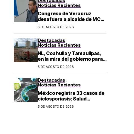
Destacadas
los 43 normalistas
Noticias Recientes
Congreso de Veracruz
desafuera a alcalde de MC
investigado por el asesinato
6 DE AGOSTO DE 2026
de la periodista Roxana
Guzmán
Destacadas
Noticias Recientes
NL, Coahuila y Tamaulipas,
en la mira del gobierno para
fracking
6 DE AGOSTO DE 2026
Destacadas
Noticias Recientes
México registra 33 casos de
ciclosporiasis; Salud
mantiene vigilancia
5 DE AGOSTO DE 2026
epidemiológica