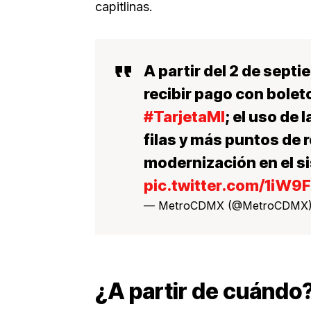
capitlinas.
A partir del 2 de septi
recibir pago con bolet
#TarjetaMI
; el uso de
filas y más puntos de 
modernización en el si
pic.twitter.com/1iW9
— MetroCDMX (@MetroCDMX
¿A partir de cuándo