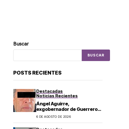
Buscar
BUSCAR
POSTS RECIENTES
Destacadas
Noticias Recientes
Ángel Aguirre,
exgobernador de Guerrero,
es detenido por caso
6 DE AGOSTO DE 2026
Ayotzinapa: lo acusan de
ocultar información sobre