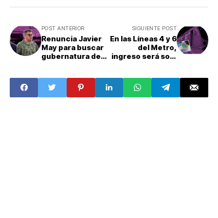
POST ANTERIOR
SIGUIENTE POST
Renuncia Javier
En las Líneas 4 y 6
May para buscar
del Metro,
gubernatura de
ingreso será solo
Tabasco; Tren
con tarjeta
Maya estará a
cargo de la
Sedena