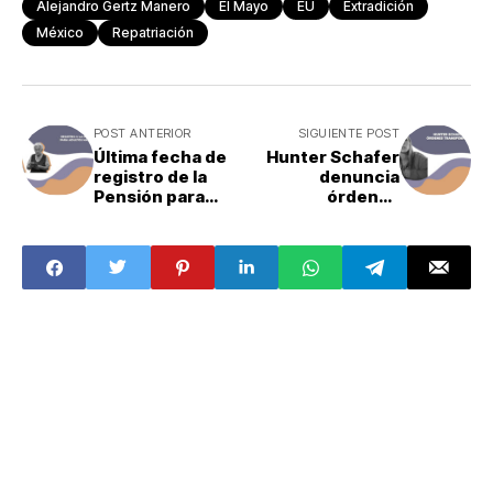
Alejandro Gertz Manero
El Mayo
EU
Extradición
México
Repatriación
POST ANTERIOR
SIGUIENTE POST
Última fecha de
Hunter Schafer
registro de la
denuncia
Pensión para
órdenes
Adultos Mayores
transfóbicas de
Donald Trump