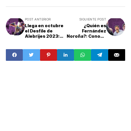
POST ANTERIOR
SIGUIENTE POST
Llega en octubre
¿Quién es
el Desfile de
Fernández
Alebrijes 2023:
Noroña?: Conoce
Te decimos
a quién
dónde,cuándo y a
acompaña a
qué hora
Sheinbaum en su
campaña