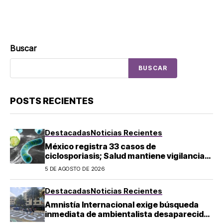
Buscar
BUSCAR
POSTS RECIENTES
Destacadas
Noticias Recientes
México registra 33 casos de
ciclosporiasis; Salud mantiene vigilancia
epidemiológica
5 DE AGOSTO DE 2026
Destacadas
Noticias Recientes
Amnistía Internacional exige búsqueda
inmediata de ambientalista desaparecido