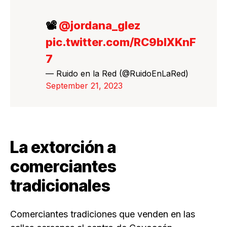
📽️
@jordana_glez
pic.twitter.com/RC9bIXKnF
7
— Ruido en la Red (@RuidoEnLaRed)
September 21, 2023
La extorción a
comerciantes
tradicionales
Comerciantes tradiciones que venden en las