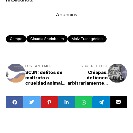
Anuncios
Campo
Claudia Sheinbaum
Maíz Transgénico
POST ANTERIOR
SIGUIENTE POST
SCJN: delitos de
Chiapas:
maltrato o
detienen
crueldad animal
arbitrariamente a
en CDMX son
Mario Gómez
constitucionales
López, defensor
de derechos
humanos