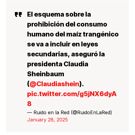
El esquema sobre la
prohibición del consumo
humano del maíz trangénico
se va a incluir en leyes
secundarias, aseguró la
presidenta Claudia
Sheinbaum
(
@Claudiashein
).
pic.twitter.com/g5jNX6dyA
8
— Ruido en la Red (@RuidoEnLaRed)
January 28, 2025