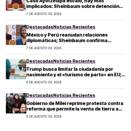
Caso Ayotzinapa escaló, hay más
implicados: Sheinbaum sobre detención
de Ángel Aguirre
7 DE AGOSTO DE 2026
Destacadas
Noticias Recientes
México y Perú reanudan relaciones
diplomáticas; Sheinbaum confirma
llegada de Betssy Chávez al país
7 DE AGOSTO DE 2026
Destacadas
Noticias Recientes
Trump busca limitar la ciudadanía por
nacimiento y el «turismo de parto» en EU;
¿a quién afecta?
6 DE AGOSTO DE 2026
Destacadas
Noticias Recientes
Gobierno de Milei reprime protesta contra
reforma que permite la venta de tierra a
extranjeros en Argentina
6 DE AGOSTO DE 2026