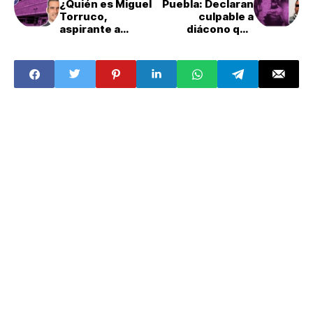
¿Quién es Miguel
Puebla: Declaran
Torruco,
culpable a
aspirante a
diácono que
gobernar la
abusó
alcaldía Miguel
sexualmente del
Hidalgo en
menor de edad
CDMX?
Abner