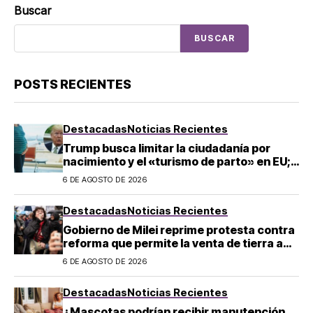
Buscar
BUSCAR
POSTS RECIENTES
Destacadas
Noticias Recientes
Trump busca limitar la ciudadanía por
nacimiento y el «turismo de parto» en EU;
¿a quién afecta?
6 DE AGOSTO DE 2026
Destacadas
Noticias Recientes
Gobierno de Milei reprime protesta contra
reforma que permite la venta de tierra a
extranjeros en Argentina
6 DE AGOSTO DE 2026
Destacadas
Noticias Recientes
¿Mascotas podrían recibir manutención